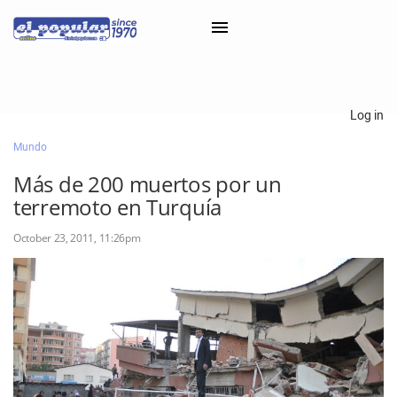
×
Log in
Mundo
Classifieds
Más de 200 muertos por un
Categorías
terremoto en Turquía
Iniciar sesión con Clascal
October 23, 2011, 11:26pm
×