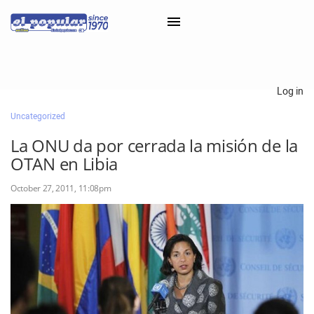
×
Log in
Uncategorized
Classifieds
La ONU da por cerrada la misión de la
Categorías
OTAN en Libia
Iniciar sesión con Clascal
October 27, 2011, 11:08pm
×