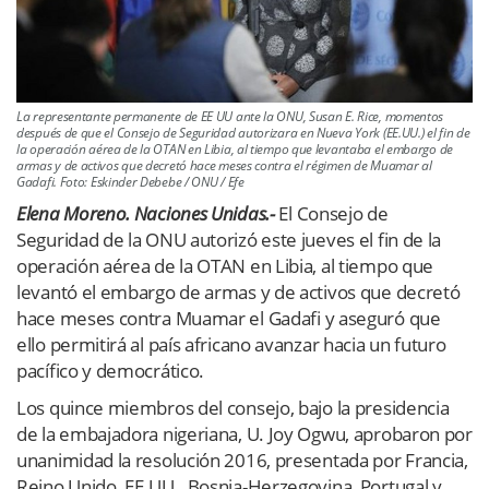
La representante permanente de EE UU ante la ONU, Susan E. Rice, momentos
después de que el Consejo de Seguridad autorizara en Nueva York (EE.UU.) el fin de
la operación aérea de la OTAN en Libia, al tiempo que levantaba el embargo de
armas y de activos que decretó hace meses contra el régimen de Muamar al
Gadafi. Foto: Eskinder Debebe / ONU / Efe
Elena Moreno. Naciones Unidas.-
El Consejo de
Seguridad de la ONU autorizó este jueves el fin de la
operación aérea de la OTAN en Libia, al tiempo que
levantó el embargo de armas y de activos que decretó
hace meses contra Muamar el Gadafi y aseguró que
ello permitirá al país africano avanzar hacia un futuro
pacífico y democrático.
Los quince miembros del consejo, bajo la presidencia
de la embajadora nigeriana, U. Joy Ogwu, aprobaron por
unanimidad la resolución 2016, presentada por Francia,
Reino Unido, EE.UU., Bosnia-Herzegovina, Portugal y