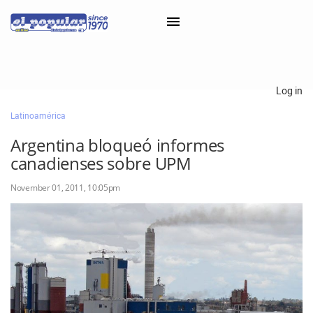
×
Log in
Latinoamérica
Classifieds
Argentina bloqueó informes
Categorías
canadienses sobre UPM
Iniciar sesión con Clascal
November 01, 2011, 10:05pm
×