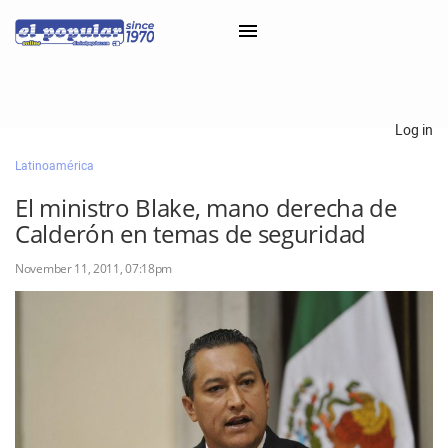
×
Log in
Latinoamérica
Classifieds
El ministro Blake, mano derecha de
Categorías
Calderón en temas de seguridad
Iniciar sesión con Clascal
November 11, 2011, 07:18pm
×