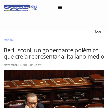
×
Log in
Mundo
Classifieds
Berlusconi, un gobernante polémico
Categorías
que creía representar al italiano medio
Iniciar sesión con Clascal
November 12, 2011, 04:36pm
×