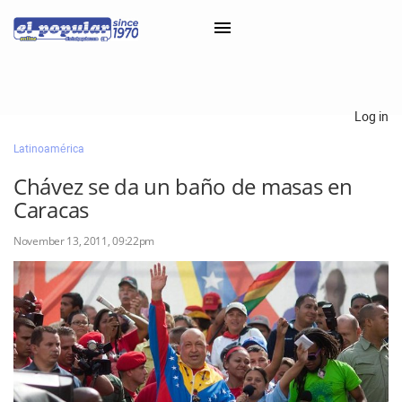
×
Log in
Latinoamérica
Classifieds
Chávez se da un baño de masas en
Categorías
Caracas
Iniciar sesión con Clascal
November 13, 2011, 09:22pm
×