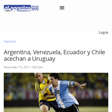
×
Log in
Deportes
Classifieds
Argentina, Venezuela, Ecuador y Chile
Categorías
acechan a Uruguay
Iniciar sesión con Clascal
November 15, 2011, 10:27pm
×