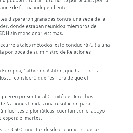
o pueden circular libremente por el país, por lo
alance de forma independiente.
ntes dispararon granadas contra una sede de la
poder, donde estaban reunidos miembros del
OSDH sin mencionar víctimas.
recurre a tales métodos, esto conducirá (…) a una
usia por boca de su ministro de Relaciones
ón Europea, Catherine Ashton, que habló en la
oscú, consideró que “es hora de que el
o quieren presentar al Comité de Derechos
de Naciones Unidas una resolución para
gún fuentes diplomáticas, cuentan con el apoyo
e espera el martes.
ás de 3.500 muertos desde el comienzo de las