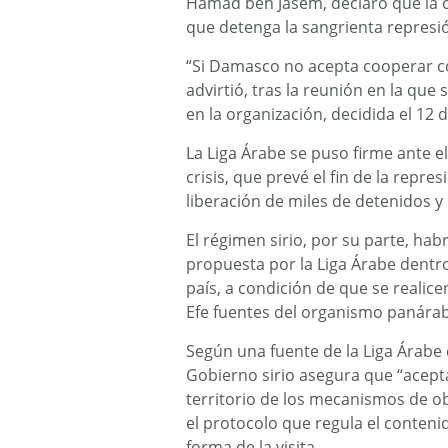
Hamad ben Jasem, declaró que la or
que detenga la sangrienta represión
“Si Damasco no acepta cooperar co
advirtió, tras la reunión en la que 
en la organización, decidida el 12
La Liga Árabe se puso firme ante el
crisis, que prevé el fin de la repres
liberación de miles de detenidos y
El régimen sirio, por su parte, hab
propuesta por la Liga Árabe dentro
país, a condición de que se realice
Efe fuentes del organismo panára
Según una fuente de la Liga Árabe 
Gobierno sirio asegura que “acepta 
territorio de los mecanismos de ob
el protocolo que regula el conteni
forma de la visita.