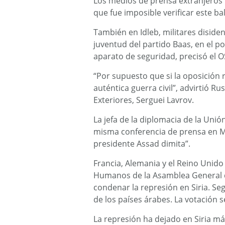
Los medios de prensa extranjeros n
que fue imposible verificar este b
También en Idleb, militares diside
juventud del partido Baas, en el 
aparato de seguridad, precisó el 
“Por supuesto que si la oposición 
auténtica guerra civil”, advirtió R
Exteriores, Serguei Lavrov.
La jefa de la diplomacia de la Uni
misma conferencia de prensa en M
presidente Assad dimita”.
Francia, Alemania y el Reino Unid
Humanos de la Asamblea General 
condenar la represión en Siria. Se
de los países árabes. La votación s
La represión ha dejado en Siria m