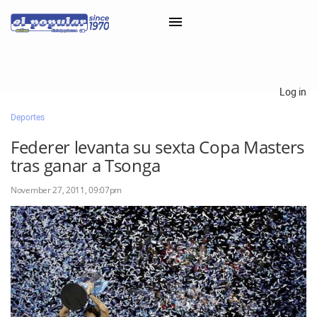
×
Log in
Deportes
Classifieds
Federer levanta su sexta Copa Masters
Categorías
tras ganar a Tsonga
Iniciar sesión con Clascal
November 27, 2011, 09:07pm
×