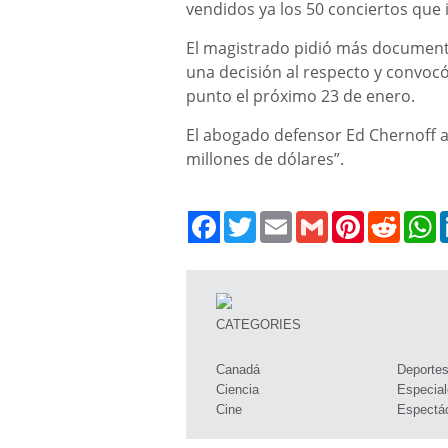
vendidos ya los 50 conciertos que i
El magistrado pidió más documenta
una decisión al respecto y convocó
punto el próximo 23 de enero.
El abogado defensor Ed Chernoff a
millones de dólares”.
Twitter
Email
Gmail
Pinterest
Reddit
W
CATEGORIES
Canadá
Deporte
Ciencia
Especial
Cine
Espectá