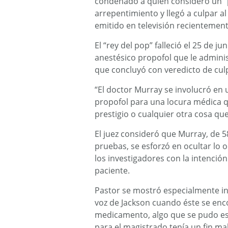
condenado a quien consideró un “
arrepentimiento y llegó a culpar a
emitido en televisión recientement
El “rey del pop” falleció el 25 de j
anestésico propofol que le admini
que concluyó con veredicto de cul
“El doctor Murray se involucró en u
propofol para una locura médica qu
prestigio o cualquier otra cosa qu
El juez consideró que Murray, de 5
pruebas, se esforzó en ocultar lo o
los investigadores con la intenció
paciente.
Pastor se mostró especialmente i
voz de Jackson cuando éste se enc
medicamento, algo que se pudo esc
para el magistrado tenía un fin mal