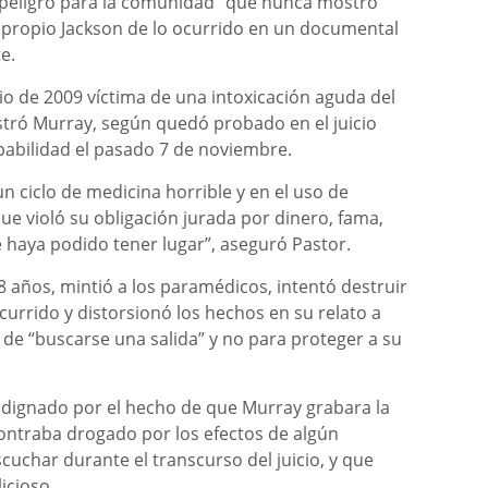
peligro para la comunidad” que nunca mostró
l propio Jackson de lo ocurrido en un documental
e.
unio de 2009 víctima de una intoxicación aguda del
stró Murray, según quedó probado en el juicio
pabilidad el pasado 7 de noviembre.
n ciclo de medicina horrible y en el uso de
e violó su obligación jurada por dinero, fama,
e haya podido tener lugar”, aseguró Pastor.
8 años, mintió a los paramédicos, intentó destruir
currido y distorsionó los hechos en su relato a
n de “buscarse una salida” y no para proteger a su
ndignado por el hecho de que Murray grabara la
ontraba drogado por los efectos de algún
uchar durante el transcurso del juicio, y que
icioso.