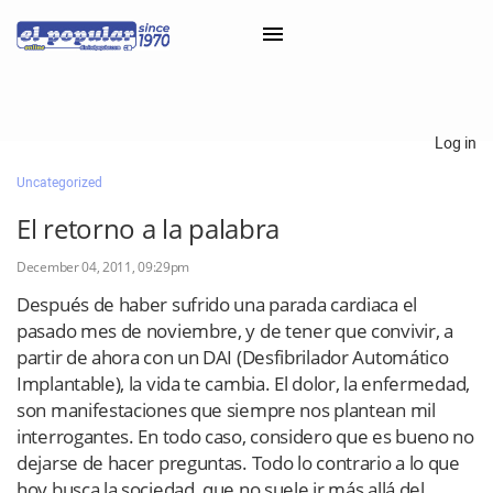
×
Log in
Uncategorized
Classifieds
El retorno a la palabra
Categorías
December 04, 2011, 09:29pm
Iniciar sesión con Clascal
Después de haber sufrido una parada cardiaca el
pasado mes de noviembre, y de tener que convivir, a
partir de ahora con un DAI (Desfibrilador Automático
×
Implantable), la vida te cambia. El dolor, la enfermedad,
son manifestaciones que siempre nos plantean mil
interrogantes. En todo caso, considero que es bueno no
dejarse de hacer preguntas. Todo lo contrario a lo que
hoy busca la sociedad, que no suele ir más allá del