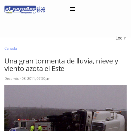
×
Log in
Canadá
Classifieds
Una gran tormenta de lluvia, nieve y
Categorías
viento azota el Este
Iniciar sesión con Clascal
December 08, 2011, 07:50pm
×