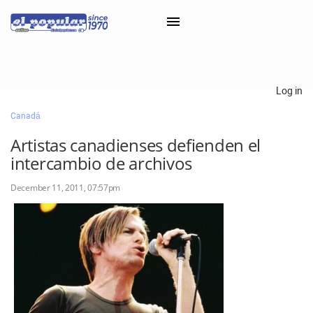
×
Log in
Canadá
Classifieds
Artistas canadienses defienden el
Categorías
intercambio de archivos
Iniciar sesión con Clascal
December 11, 2011, 07:57pm
×