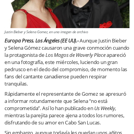
Justin Bieber y Selena Gomez, en una imagen de archivo
Europa Press. Los Ángeles (EE UU).-
Aunque Justin Bieber
y Selena Gómez causaron una grave conmoción cuando
la protagonista de
Los Magos de Waverly Place
apareció
en una fotografía, este miércoles, luciendo un gran
pedrusco en el dedo del compromiso, de momento las
fans del cantante canadiense pueden respirar
tranquilas.
Rápidamente el representante de Gomez se apresuró
a informar rotundamente que Selena “no está
comprometida”. Así lo han publicado en
Us Weekly,
mientras la parejita parece ajena a todos los rumores,
disfrutando de su amor en Cabo San Lucas.
Sin embargo, aunque todavía les quedan unos añitos