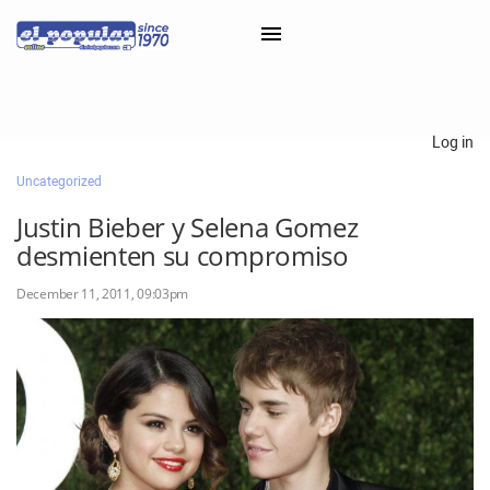
×
Log in
Uncategorized
Classifieds
Justin Bieber y Selena Gomez
Categorías
desmienten su compromiso
Iniciar sesión con Clascal
December 11, 2011, 09:03pm
×