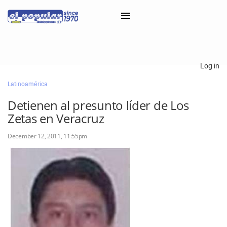
×
Log in
Latinoamérica
Classifieds
Detienen al presunto líder de Los
Categorías
Zetas en Veracruz
Iniciar sesión con Clascal
December 12, 2011, 11:55pm
×