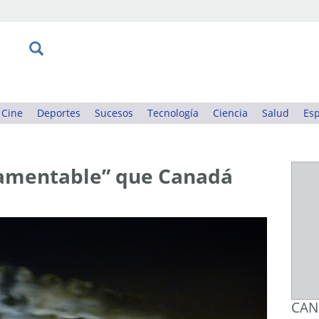
Cine
Deportes
Sucesos
Tecnología
Ciencia
Salud
Esp
lamentable” que Canadá
CAN