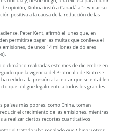
es ridícula y, desde luego, una excusa para eludir
o de opinión, Xinhua instó a Canadá a “revocar su
ión positiva a la causa de la reducción de las
diense, Peter Kent, afirmó el lunes que, en
den permitirse pagar las multas que conlleva el
s emisiones, de unos 14 millones de dólares
s).
io climático realizadas este mes de diciembre en
guido que la vigencia del Protocolo de Kioto se
ha cedido a la presión al aceptar que se entablen
cto que obligue legalmente a todos los grandes
 los países más pobres, como China, toman
reducir el crecimiento de las emisiones, mientras
s a realizar ciertos recortes cuantitativos.
ptar el tratado y ha señalado que China y otros