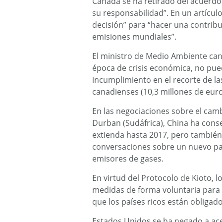
Canadá se ha retirado del acuerdo 
su responsabilidad”. En un artícul
decisión” para “hacer una contribuc
emisiones mundiales”.
El ministro de Medio Ambiente cana
época de crisis económica, no pue
incumplimiento en el recorte de la
canadienses (10,3 millones de euro
En las negociaciones sobre el camb
Durban (Sudáfrica), China ha conse
extienda hasta 2017, pero también 
conversaciones sobre un nuevo pa
emisores de gases.
En virtud del Protocolo de Kioto,
medidas de forma voluntaria para 
que los países ricos están obligado
Estados Unidos se ha negado a ace