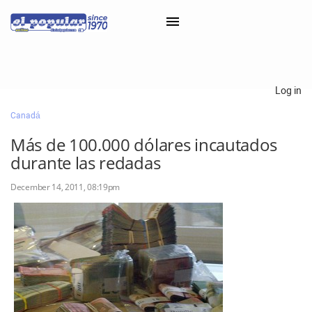
×
Log in
Canadá
Classifieds
Más de 100.000 dólares incautados
Categorías
durante las redadas
Iniciar sesión con Clascal
December 14, 2011, 08:19pm
×