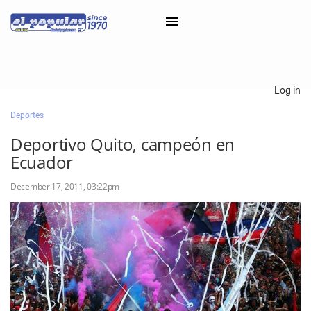
×
Log in
Deportes
Classifieds
Deportivo Quito, campeón en
Categorías
Ecuador
Iniciar sesión con Clascal
December 17, 2011, 03:22pm
×