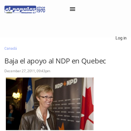
×
Log in
Canadá
Classifieds
Baja el apoyo al NDP en Quebec
Categorías
December 27, 2011, 09:43pm
Iniciar sesión con Clascal
×