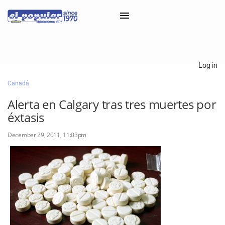
×
Log in
Canadá
Classifieds
Alerta en Calgary tras tres muertes por
Categorías
éxtasis
Iniciar sesión con Clascal
December 29, 2011, 11:03pm
×