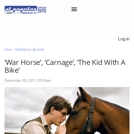
×
Log in
Cine
Hablemos de Cine
Classifieds
‘War Horse’, ‘Carnage’, ‘The Kid With A
Categorías
Bike’
Iniciar sesión con Clascal
December 30, 2011, 03:26am
×