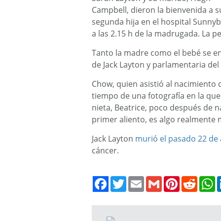
Campbell, dieron la bienvenida a s
segunda hija en el hospital Sunny
a las 2.15 h de la madrugada. La pe
Tanto la madre como el bebé se en
de Jack Layton y parlamentaria del
Chow, quien asistió al nacimiento 
tiempo de una fotografía en la qu
nieta, Beatrice, poco después de na
primer aliento, es algo realmente má
Jack Layton
murió el pasado 22 de
cáncer.
Twitter
Email
Gmail
Pinterest
Reddit
W