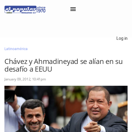
×
Log in
Latinoamérica
Classifieds
Chávez y Ahmadineyad se alían en su
Categorías
desafío a EEUU
Iniciar sesión con Clascal
January 09, 2012, 10:41pm
×