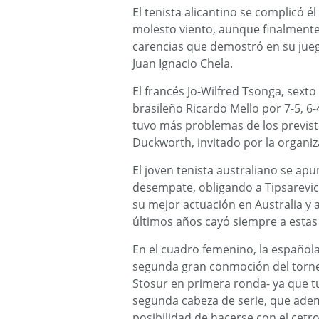
El tenista alicantino se complicó é
molesto viento, aunque finalmente
carencias que demostró en su juego
Juan Ignacio Chela.
El francés Jo-Wilfred Tsonga, sexto
brasileño Ricardo Mello por 7-5, 6-4
tuvo más problemas de los previst
Duckworth, invitado por la organiz
El joven tenista australiano se apun
desempate, obligando a Tipsarevic 
su mejor actuación en Australia y a
últimos años cayó siempre a estas 
En el cuadro femenino, la española
segunda gran conmoción del torneo
Stosur en primera ronda- ya que tu
segunda cabeza de serie, que adem
posibilidad de hacerse con el cetr