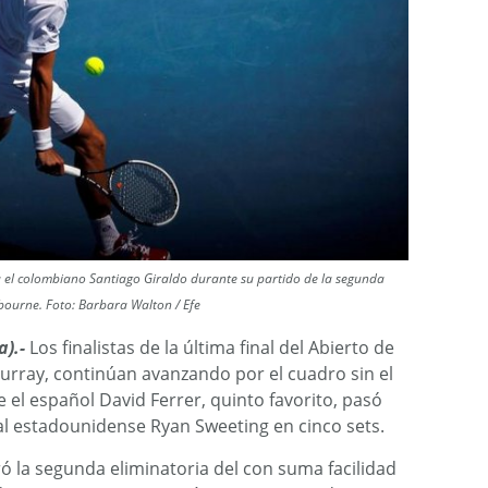
ra el colombiano Santiago Giraldo durante su partido de la segunda
bourne. Foto: Barbara Walton / Efe
).-
Los finalistas de la última final del Abierto de
urray, continúan avanzando por el cuadro sin el
el español David Ferrer, quinto favorito, pasó
l estadounidense Ryan Sweeting en cinco sets.
ró la segunda eliminatoria del con suma facilidad