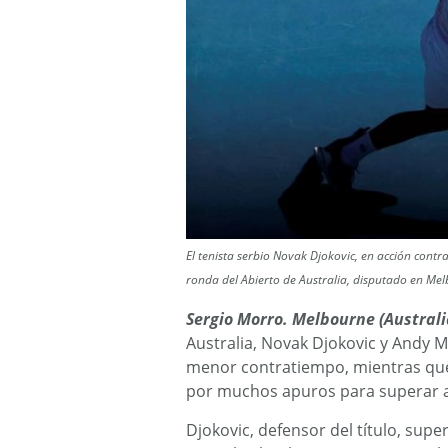
El tenista serbio Novak Djokovic, en acción cont
ronda del Abierto de Australia, disputado en Mel
Sergio Morro. Melbourne (Australia
Australia, Novak Djokovic y Andy M
menor contratiempo, mientras que 
por muchos apuros para superar a
Djokovic, defensor del título, supe