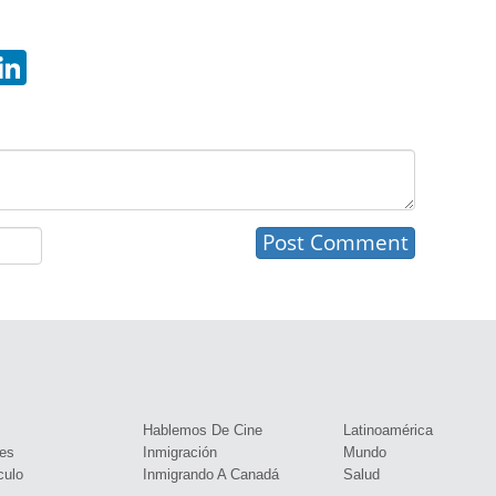
hatsApp
LinkedIn
s
Hablemos De Cine
Latinoamérica
es
Inmigración
Mundo
culo
Inmigrando A Canadá
Salud