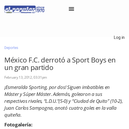
×
Log in
Deportes
Classifieds
México F.C. derrotó a Sport Boys en
Categorías
un gran partido
Iniciar sesión con Clascal
February 13, 2012, 03:31pm
¡Esmeralda Sporting, por dos! Siguen imbatibles en
Máster y Súper Máster. Además, golearon a sus
×
respectivos rivales, “L.D.U.”(5-0) y “Ciudad de Quito” (10-2),
Juan Carlos Sampogna, anotó cuatro goles en la valla
quiteña.
Fotogalería: