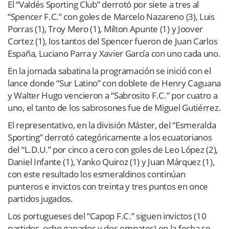
El “Valdés Sporting Club” derrotó por siete a tres al
“Spencer F.C.” con goles de Marcelo Nazareno (3), Luis
Porras (1), Troy Mero (1), Milton Apunte (1) y Joover
Cortez (1), los tantos del Spencer fueron de Juan Carlos
España, Luciano Parra y Xavier García con uno cada uno.
En la jornada sabatina la programación se inició con el
lance donde “Sur Latino” con doblete de Henry Caguana
y Walter Hugo vencieron a “Sabrosito F.C.” por cuatro a
uno, el tanto de los sabrosones fue de Miguel Gutiérrez.
El representativo, en la división Máster, del “Esmeralda
Sporting” derrotó categóricamente a los ecuatorianos
del “L.D.U.” por cinco a cero con goles de Leo López (2),
Daniel Infante (1), Yanko Quiroz (1) y Juan Márquez (1),
con este resultado los esmeraldinos continúan
punteros e invictos con treinta y tres puntos en once
partidos jugados.
Los portugueses del “Capop F.C.” siguen invictos (10
partidos, ocho ganados y dos empates) en la fecha se