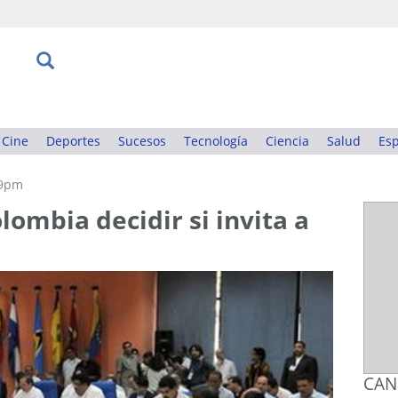
Cine
Deportes
Sucesos
Tecnología
Ciencia
Salud
Esp
59pm
ombia decidir si invita a
CAN