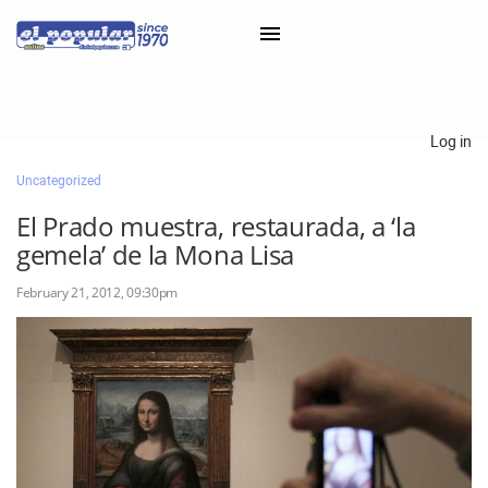
×
Log in
Uncategorized
Classifieds
El Prado muestra, restaurada, a ‘la
Categorías
gemela’ de la Mona Lisa
Iniciar sesión con Clascal
February 21, 2012, 09:30pm
×