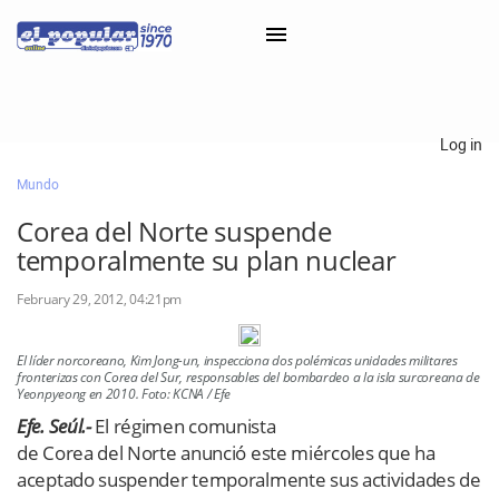
×
Log in
Mundo
Classifieds
Corea del Norte suspende
Categorías
temporalmente su plan nuclear
Iniciar sesión con Clascal
February 29, 2012, 04:21pm
El líder norcoreano, Kim Jong-un, inspecciona dos polémicas unidades militares
×
fronterizas con Corea del Sur, responsables del bombardeo a la isla surcoreana de
Yeonpyeong en 2010. Foto: KCNA / Efe
Efe. Seúl.-
El régimen comunista
de Corea del Norte anunció este miércoles que ha
aceptado suspender temporalmente sus actividades de