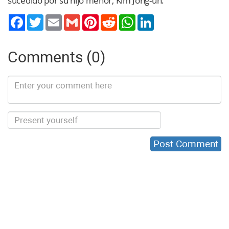
sucedido por su hijo menor, Kim Jong-un.
Twitter
Email
Gmail
Pinterest
Reddit
WhatsApp
LinkedIn
Comments (0)