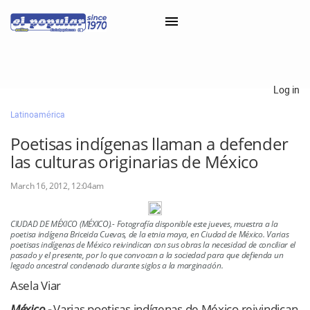
×
Log in
Latinoamérica
Classifieds
Poetisas indígenas llaman a defender
Categorías
las culturas originarias de México
Iniciar sesión con Clascal
March 16, 2012, 12:04am
CIUDAD DE MÉXICO (MÉXICO).- Fotografía disponible este jueves, muestra a la
×
poetisa indígena Briceida Cuevas, de la etnia maya, en Ciudad de México. Varias
poetisas indígenas de México reivindican con sus obras la necesidad de conciliar el
pasado y el presente, por lo que convocan a la sociedad para que defienda un
legado ancestral condenado durante siglos a la marginación.
Asela Viar
México.-
Varias poetisas indígenas de México reivindican