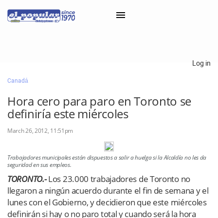
×
Log in
Canadá
Classifieds
Hora cero para paro en Toronto se
Categorías
definiría este miércoles
Iniciar sesión con Clascal
March 26, 2012, 11:51pm
Trabajadores municipales están dispuestos a salir a huelga si la Alcaldía no les da
×
seguridad en sus empleos.
TORONTO.-
Los 23.000 trabajadores de Toronto no
llegaron a ningún acuerdo durante el fin de semana y el
lunes con el Gobierno, y decidieron que este miércoles
definirán si hay o no paro total y cuando será la hora