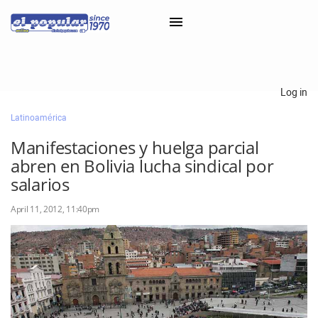
×
Log in
Latinoamérica
Classifieds
Manifestaciones y huelga parcial
Categorías
abren en Bolivia lucha sindical por
Iniciar sesión con Clascal
salarios
April 11, 2012, 11:40pm
×