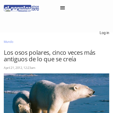
×
Log in
Mundo
Classifieds
Los osos polares, cinco veces más
Categorías
antiguos de lo que se creía
Iniciar sesión con Clascal
April 21, 2012, 12:23am
×