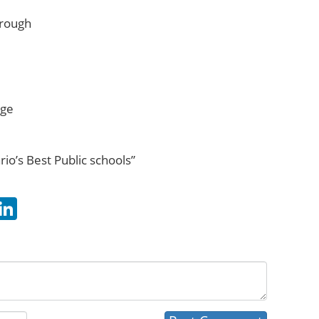
orough
dge
io’s Best Public schools”
hatsApp
LinkedIn