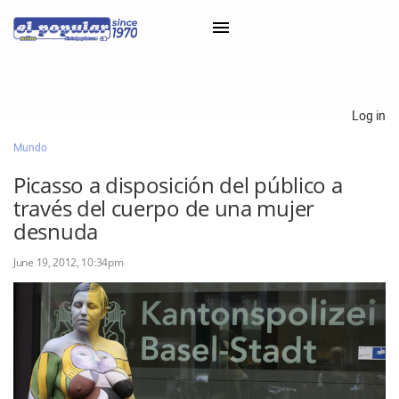
×
Log in
Mundo
Classifieds
Picasso a disposición del público a
Categorías
través del cuerpo de una mujer
Iniciar sesión con Clascal
desnuda
June 19, 2012, 10:34pm
×