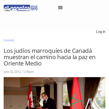
×
Log in
Canadá
Classifieds
Los judíos marroquíes de Canadá
Categorías
muestran el camino hacia la paz en
Iniciar sesión con Clascal
Oriente Medio
June 22, 2012, 12:40pm
×