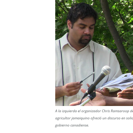
A la izquierda el organizador Chris Ramsaroop de
agricultor jamaiquino ofreció un discurso en solid
gobierno canadiense.