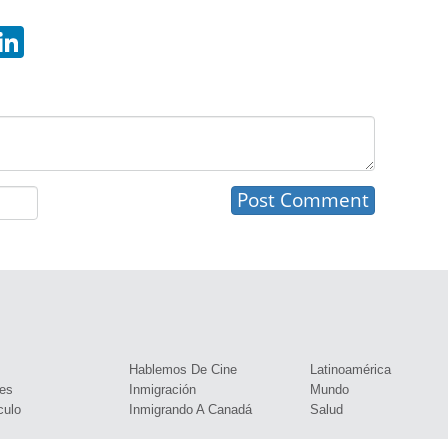
hatsApp
LinkedIn
s
Hablemos De Cine
Latinoamérica
es
Inmigración
Mundo
culo
Inmigrando A Canadá
Salud