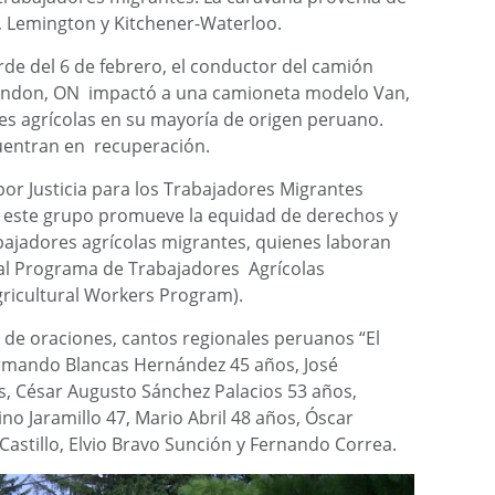
, Lemington y Kitchener-Waterloo.
arde del 6 de febrero, el conductor del camión
London, ON impactó a una camioneta modelo Van,
res agrícolas en su mayoría de origen peruano.
cuentran en recuperación.
por Justicia para los Trabajadores Migrantes
), este grupo promueve la equidad de derechos y
bajadores agrícolas migrantes, quienes laboran
al Programa de Trabajadores Agrícolas
ricultural Workers Program).
 de oraciones, cantos regionales peruanos “El
Armando Blancas Hernández 45 años, José
, César Augusto Sánchez Palacios 53 años,
no Jaramillo 47, Mario Abril 48 años, Óscar
stillo, Elvio Bravo Sunción y Fernando Correa.