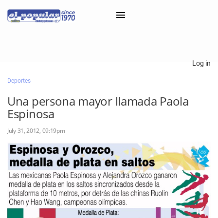
×
Log in
Deportes
Classifieds
Una persona mayor llamada Paola
Categorías
Espinosa
Iniciar sesión con Clascal
July 31, 2012, 09:19pm
×