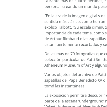
Durante más de cuatro décadas, S
personal, creando un mundo person
“En la era de la imagen digital y de
sentido más clásico: como herra
explicó Talbott. “Su escala diminut
importancia de cada tema, como se
de Arthur Rimbaud o las zapatilla
están fuertemente recortados y s
De las más de 70 fotografías que 
colección particular de Patti Smi
Atheneum Museum of Art y algunos
Varios objetos del archivo de Patt
zapatillas del Papa Benedicto XV o
tomó las instantáneas.
La exposición permitirá descubrir 
parte de la escena ‘underground’ 
Velvet Underground, New York Doll