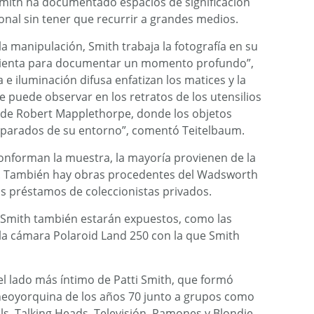
mith ha documentado espacios de significación
al sin tener que recurrir a grandes medios.
 la manipulación, Smith trabaja la fotografía en su
mienta para documentar un momento profundo”,
a e iluminación difusa enfatizan los matices y la
 puede observar en los retratos de los utensilios
s de Robert Mapplethorpe, donde los objetos
eparados de su entorno”, comentó Teitelbaum.
conforman la muestra, la mayoría provienen de la
th. También hay obras procedentes del Wadsworth
 préstamos de coleccionistas privados.
i Smith también estarán expuestos, como las
 la cámara Polaroid Land 250 con la que Smith
el lado más íntimo de Patti Smith, que formó
neoyorquina de los años 70 junto a grupos como
s, Talking Heads, Televisión, Ramones y Blondie,