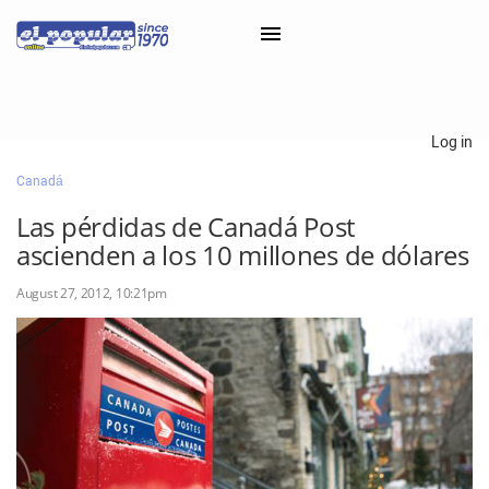
×
Log in
Canadá
Classifieds
Las pérdidas de Canadá Post
Categorías
ascienden a los 10 millones de dólares
Iniciar sesión con Clascal
August 27, 2012, 10:21pm
×