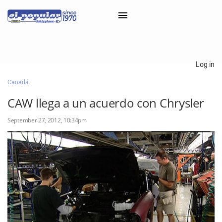
×
Log in
Canadá
Classifieds
CAW llega a un acuerdo con Chrysler
Categorías
September 27, 2012, 10:34pm
Iniciar sesión con Clascal
×