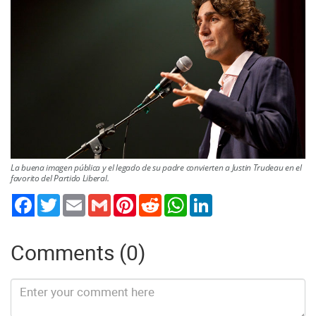
La buena imagen pública y el legado de su padre convierten a Justin Trudeau en el
favorito del Partido Liberal.
Twitter
Email
Gmail
Pinterest
Reddit
WhatsApp
LinkedIn
Comments (0)