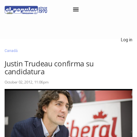
×
Log in
Canadá
Classifieds
Justin Trudeau confirma su
Categorías
candidatura
Iniciar sesión con Clascal
October 02, 2012, 11:06pm
×