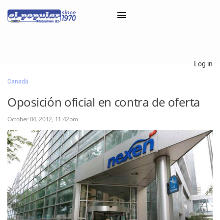
×
Log in
Canadá
Classifieds
Oposición oficial en contra de oferta
Categorías
October 04, 2012, 11:42pm
Iniciar sesión con Clascal
×