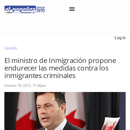
×
Log in
Canadá
Classifieds
El ministro de Inmigración propone
Categorías
endurecer las medidas contra los
Iniciar sesión con Clascal
inmigrantes criminales
October 16, 2012, 11:30pm
×