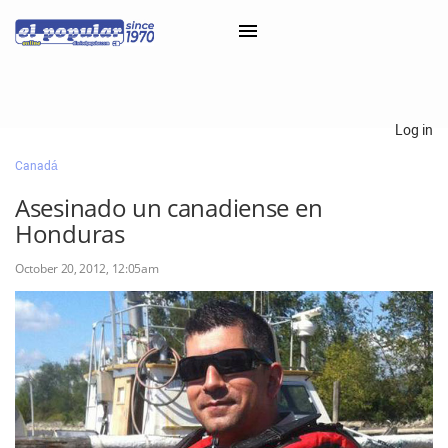
×
Log in
Canadá
Classifieds
Asesinado un canadiense en
Categorías
Honduras
Iniciar sesión con Clascal
October 20, 2012, 12:05am
×