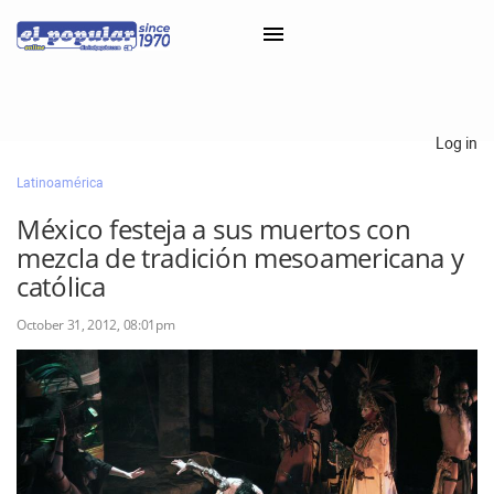
×
Log in
Latinoamérica
Classifieds
México festeja a sus muertos con
Categorías
mezcla de tradición mesoamericana y
Iniciar sesión con Clascal
católica
October 31, 2012, 08:01pm
×