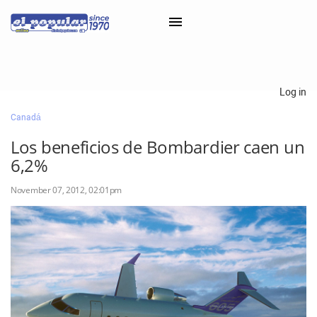
×
Log in
Canadá
Classifieds
Los beneficios de Bombardier caen un
Categorías
6,2%
Iniciar sesión con Clascal
November 07, 2012, 02:01pm
×