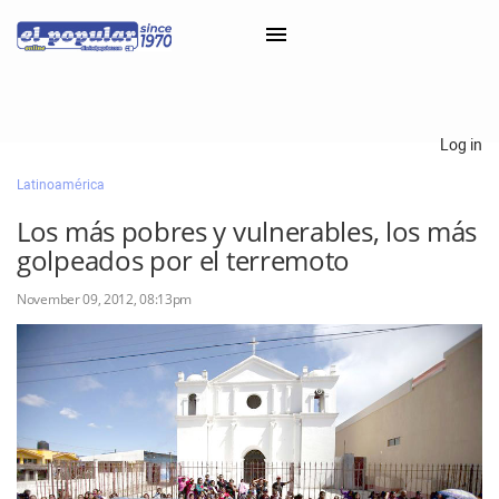
×
Log in
Latinoamérica
Classifieds
Los más pobres y vulnerables, los más
Categorías
golpeados por el terremoto
Iniciar sesión con Clascal
November 09, 2012, 08:13pm
×