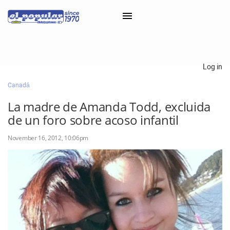
×
Log in
Canadá
Classifieds
La madre de Amanda Todd, excluida
Categorías
de un foro sobre acoso infantil
Iniciar sesión con Clascal
November 16, 2012, 10:06pm
×