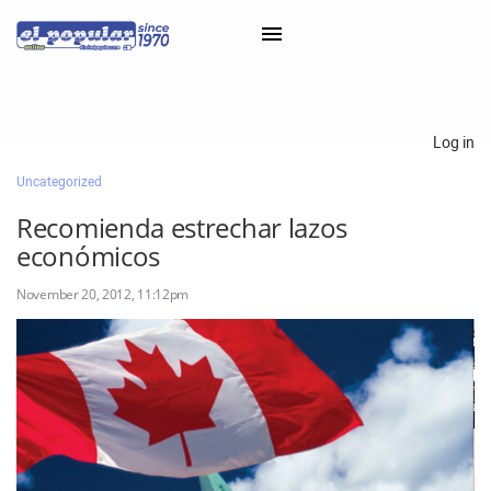
×
Log in
Uncategorized
Classifieds
Recomienda estrechar lazos
Categorías
económicos
Iniciar sesión con Clascal
November 20, 2012, 11:12pm
×